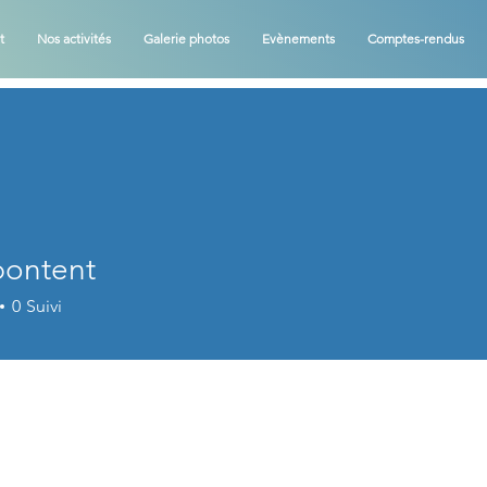
t
Nos activités
Galerie photos
Evènements
Comptes-rendus
bontent
0
Suivi