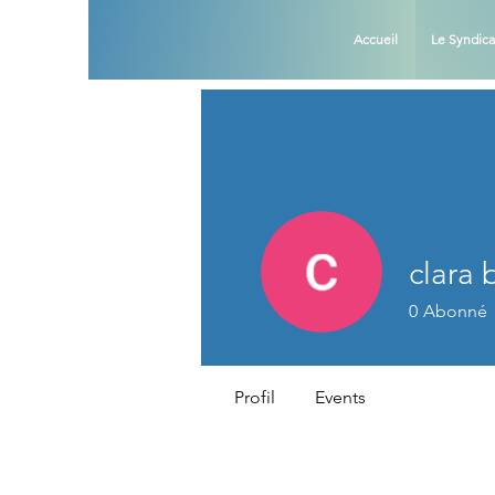
Accueil
Le Syndica
clara 
0
Abonné
Profil
Events