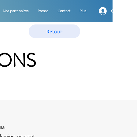
Connexion
Nos partenaires
Presse
Contact
Plus
Retour
IONS
lié.
derniers peuvent