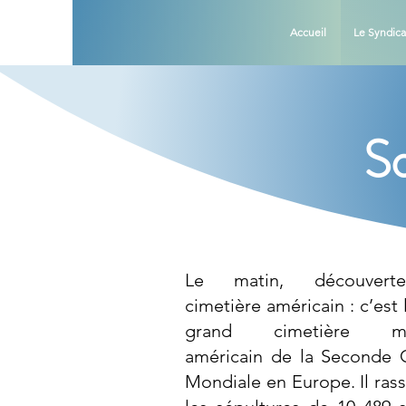
Accueil
Le Syndica
So
Le matin, découver
cimetière américain : c’est 
grand cimetière mili
américain de la Seconde 
Mondiale en Europe. Il ras