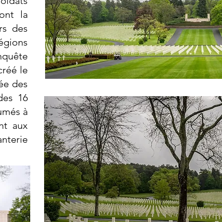
oldats
ont la
rs des
gions
onquête
créé le
ée des
des 16
humés à
nt aux
anterie