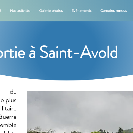
t
Nos activités
Galerie photos
Evènements
Comptes-rendus
rtie à Saint-Avold
te du
le plus
taire
Guerre
semble