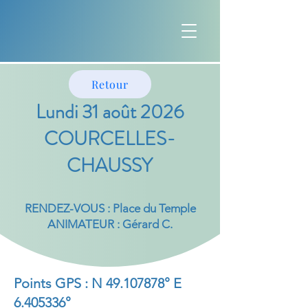
Retour
Lundi 31 août 2026
COURCELLES-
CHAUSSY
RENDEZ-VOUS : Place du Temple
ANIMATEUR : Gérard C.
Points GPS : N
49.107878
° E
6.405336
°