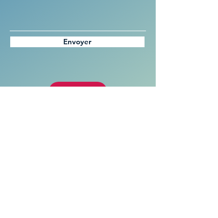
Envoyer
SYNDICAT DES INITIATIVES
4, Place du Temple
57530 COURCELLES-CHAUSSY
E-mail :