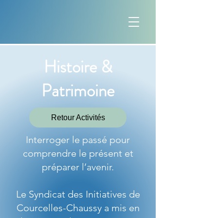
Histoire &
Patrimoine
Retour Activités
Interroger le passé pour
comprendre le présent et
préparer l’avenir.
Le Syndicat des Initiatives de
Courcelles-Chaussy a mis en