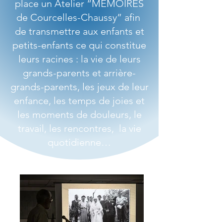
place un Atelier “MEMOIRES
de Courcelles-Chaussy” afin
de transmettre aux enfants et
petits-enfants ce qui constitue
leurs racines : la vie de leurs
grands-parents et arrière-
grands-parents, les jeux de leur
enfance, les temps de joies et
les moments de douleurs, le
travail, les rencontres, la vie
quotidienne…