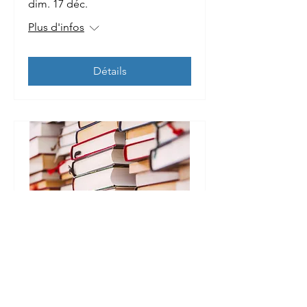
dim. 17 déc.
Plus d'infos
Détails
Le Livre au Vert, Littérature
et Photographie
dim. 12 nov.